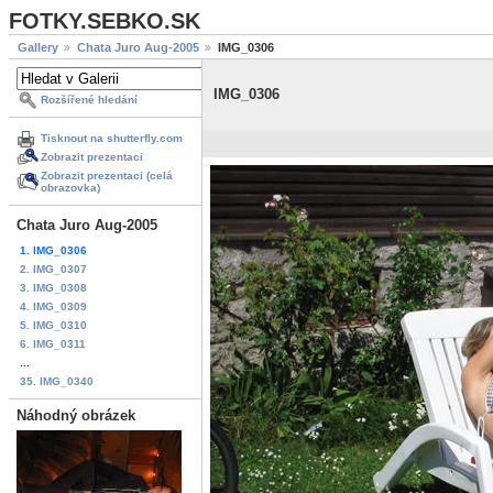
FOTKY.SEBKO.SK
Gallery
Chata Juro Aug-2005
IMG_0306
IMG_0306
Rozšířené hledání
Tisknout na shutterfly.com
Zobrazit prezentaci
Zobrazit prezentaci (celá
obrazovka)
Chata Juro Aug-2005
1. IMG_0306
2. IMG_0307
3. IMG_0308
4. IMG_0309
5. IMG_0310
6. IMG_0311
...
35. IMG_0340
Náhodný obrázek