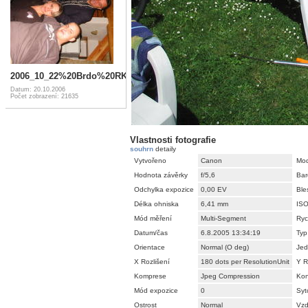
2006_10_22%20Brdo%20RK%20026
Datum: 20.10.2006
Počet zobrazení: 21635
Vlastnosti fotografie
souhrn
detaily
Vytvořeno
Canon
Mod
Hodnota závěrky
f/5,6
Bar
Odchylka expozice
0,00 EV
Ble
Délka ohniska
6,41 mm
IS
Mód měření
Multi-Segment
Ryc
Datum/čas
6.8.2005 13:34:19
Typ
Orientace
Normal (O deg)
Jed
X Rozlišení
180 dots per ResolutionUnit
Y R
Komprese
Jpeg Compression
Kon
Mód expozice
0
Syt
Ostrost
Normal
Vzd