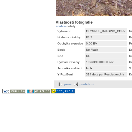
Vlastnosti fotografie
souhrn
detaily
Vytvořeno
OLYMPUS_IMAGING_CORP.
M
Hodnota závěrky
f/3,2
B
Odchylka expozice
0,00 EV
P
Blesk
No Flash
Dé
ISO
64
M
Rychost závěrky
18963/1000000 sec
D
Jednotka rozlišení
Inch
X 
Y Rozlišení
314 dots per ResolutionUnit
K
první
předchozí