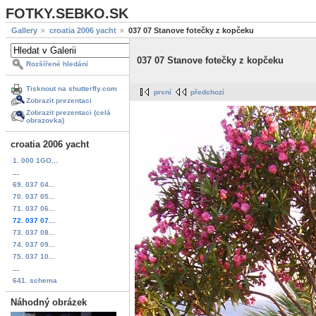
FOTKY.SEBKO.SK
Gallery
croatia 2006 yacht
037 07 Stanove fotečky z kopčeku
037 07 Stanove fotečky z kopčeku
Rozšířené hledání
Tisknout na shutterfly.com
první
předchozí
Zobrazit prezentaci
Zobrazit prezentaci (celá
obrazovka)
croatia 2006 yacht
1. 000 1GO...
...
69. 037 04...
70. 037 05...
71. 037 06...
72. 037 07...
73. 037 08...
74. 037 09...
75. 037 10...
...
641. schema
Náhodný obrázek