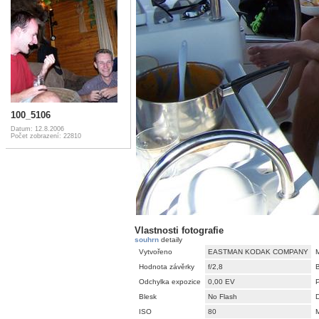
100_5106
Datum: 12.8.2006
Počet zobrazení: 22810
Vlastnosti fotografie
souhrn
detaily
Vytvořeno
EASTMAN KODAK COMPANY
Hodnota závěrky
f/2,8
Odchylka expozice
0,00 EV
Blesk
No Flash
D
ISO
80