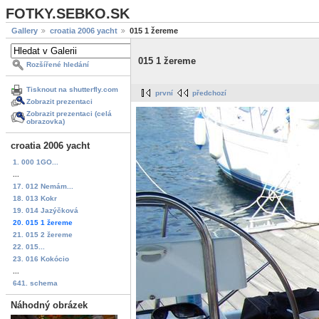
FOTKY.SEBKO.SK
Gallery
croatia 2006 yacht
015 1 žereme
015 1 žereme
Rozšířené hledání
Tisknout na shutterfly.com
první
předchozí
Zobrazit prezentaci
Zobrazit prezentaci (celá
obrazovka)
croatia 2006 yacht
1. 000 1GO...
...
17. 012 Nemám...
18. 013 Kokr
19. 014 Jazýčková
20. 015 1 žereme
21. 015 2 žereme
22. 015...
23. 016 Kokócio
...
641. schema
Náhodný obrázek