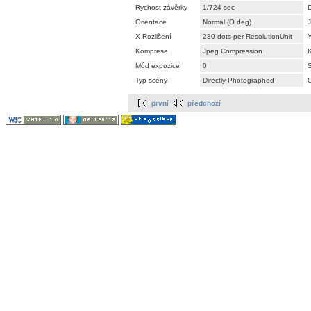
Rychost závěrky
1/724 sec
Orientace
Normal (O deg)
J
X Rozlišení
230 dots per ResolutionUnit
Y
Komprese
Jpeg Compression
K
Mód expozice
0
S
Typ scény
Directly Photographed
O
první
předchozí