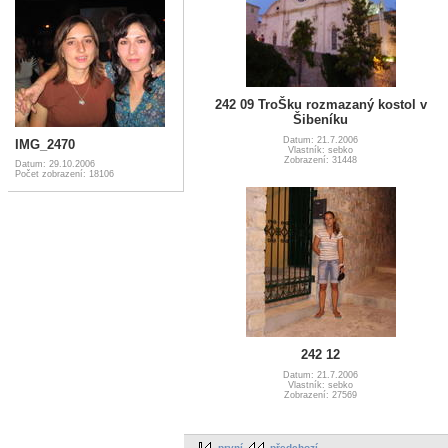
242 09 TroŠku rozmazaný kostol v
Šibeníku
Datum: 21.7.2006
IMG_2470
Vlastník: sebko
Zobrazení: 31448
Datum: 29.10.2006
Počet zobrazení: 18106
242 12
Datum: 21.7.2006
Vlastník: sebko
Zobrazení: 27569
první
předchozí