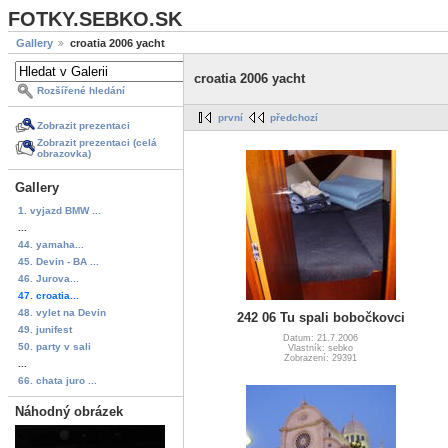
FOTKY.SEBKO.SK
Gallery
croatia 2006 yacht
croatia 2006 yacht
Rozšířené hledání
první
předchozí
Zobrazit prezentaci
Zobrazit prezentaci (celá
obrazovka)
Gallery
1. vyjazd BMW ...
...
44. yamaha...
45. Devin - BA ...
46. Jurova...
47. croatia...
48. vylet na Devin
242 06 Tu spali bobočkovci
49. junifest
Datum: 21.7.2006
50. party v sali
Vlastník: sebko
Zobrazení: 29391
...
66. chata juro ...
Náhodný obrázek