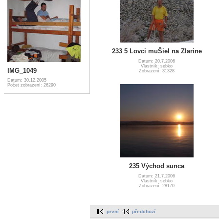
233 5 Lovci muŠiel na Zlarine
Datum: 20.7.2006
Vlastník: sebko
IMG_1049
Zobrazení: 31328
Datum: 30.12.2005
Počet zobrazení: 26290
235 Východ sunca
Datum: 21.7.2006
Vlastník: sebko
Zobrazení: 28170
první
předchozí