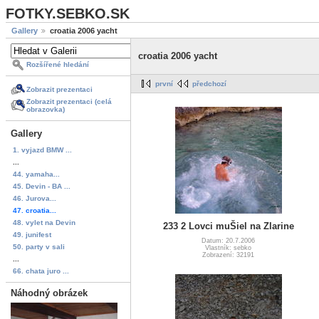
FOTKY.SEBKO.SK
Gallery
croatia 2006 yacht
croatia 2006 yacht
Rozšířené hledání
první
předchozí
Zobrazit prezentaci
Zobrazit prezentaci (celá
obrazovka)
Gallery
1. vyjazd BMW ...
...
44. yamaha...
45. Devin - BA ...
46. Jurova...
47. croatia...
48. vylet na Devin
233 2 Lovci muŠiel na Zlarine
49. junifest
Datum: 20.7.2006
50. party v sali
Vlastník: sebko
Zobrazení: 32191
...
66. chata juro ...
Náhodný obrázek