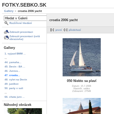
FOTKY.SEBKO.SK
Gallery
croatia 2006 yacht
croatia 2006 yacht
Rozšířené hledání
první
předchozí
Zobrazit prezentaci
Zobrazit prezentaci (celá
obrazovka)
Gallery
1. vyjazd BMW ...
...
44. yamaha...
45. Devin - BA ...
46. Jurova...
47. croatia...
48. vylet na Devin
050 Niekto sa plaví
49. junifest
Datum: 15.7.2006
50. party v sali
Vlastník: sebko
Zobrazení: 27549
...
66. chata juro ...
Náhodný obrázek