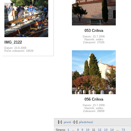
053 Crikva
Datum: 15.7.2006
Vlastník: sebko
IMG_2122
Zobrazení: 27026
Datum: 23.9.2006
Počet zobrazení: 18529
056 Crikva
Datum: 15.7.2006
Vlastník: sebko
Zobrazení: 26858
první
předchozí
Strana:
1
...
8
9
10
11
12
13
14
...
72