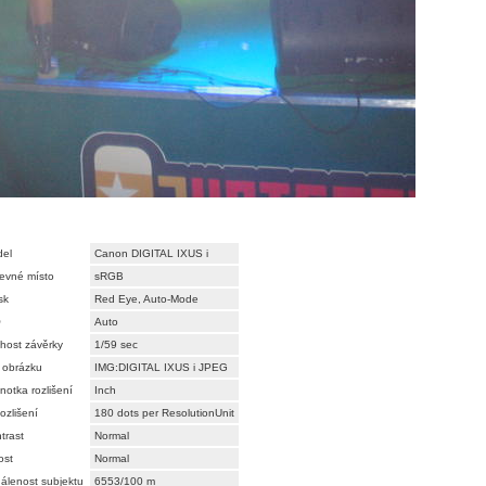
el
Canon DIGITAL IXUS i
evné místo
sRGB
sk
Red Eye, Auto-Mode
O
Auto
host závěrky
1/59 sec
 obrázku
IMG:DIGITAL IXUS i JPEG
notka rozlišení
Inch
ozlišení
180 dots per ResolutionUnit
trast
Normal
ost
Normal
álenost subjektu
6553/100 m