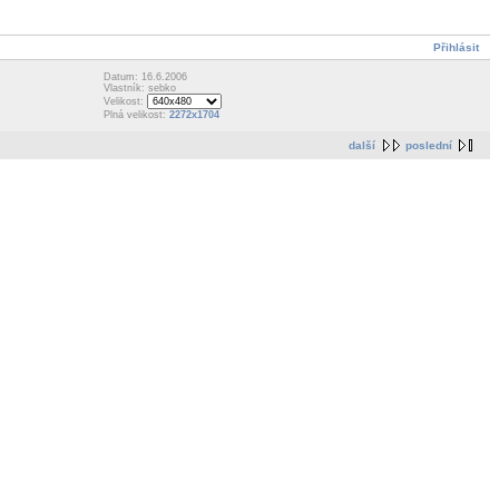
Přihlásit
Datum: 16.6.2006
Vlastník: sebko
Velikost:
Plná velikost:
2272x1704
další
poslední