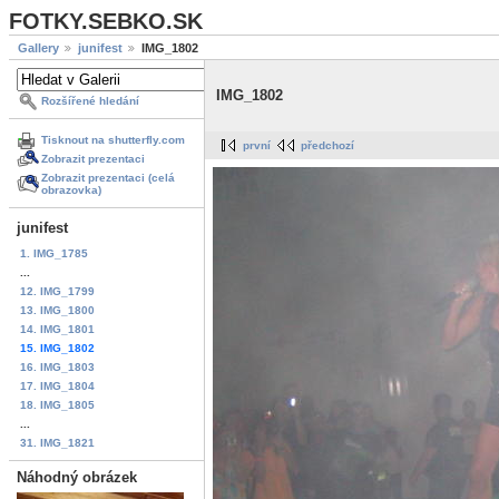
FOTKY.SEBKO.SK
Gallery
junifest
IMG_1802
IMG_1802
Rozšířené hledání
Tisknout na shutterfly.com
první
předchozí
Zobrazit prezentaci
Zobrazit prezentaci (celá
obrazovka)
junifest
1. IMG_1785
...
12. IMG_1799
13. IMG_1800
14. IMG_1801
15. IMG_1802
16. IMG_1803
17. IMG_1804
18. IMG_1805
...
31. IMG_1821
Náhodný obrázek