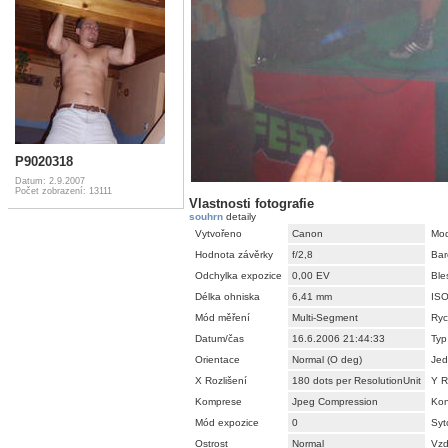
P9020318
Datum: 2.9.2007
Počet zobrazení: 13111
Vlastnosti fotografie
souhrn
detaily
Vytvořeno
Canon
Mod
Hodnota závěrky
f/2,8
Bar
Odchylka expozice
0,00 EV
Ble
Délka ohniska
6,41 mm
IS
Mód měření
Multi-Segment
Ryc
Datum/čas
16.6.2006 21:44:33
Typ
Orientace
Normal (O deg)
Jed
X Rozlišení
180 dots per ResolutionUnit
Y R
Komprese
Jpeg Compression
Kon
Mód expozice
0
Syt
Ostrost
Normal
Vzd