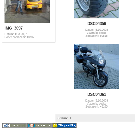
DSC04356
IMG_3097
Datum: 5.10.2008
Vlastník: sebko
Datum: 11.3.2007
Zobrazení: 50615
Počet zobrazení: 16667
DSC04361
Datum: 5.10.2008
Vlastník: sebko
Zobrazení: 46195
Strana:
1