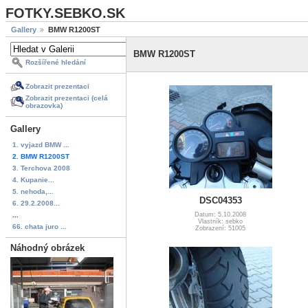
FOTKY.SEBKO.SK
Gallery
BMW R1200ST
BMW R1200ST
Rozšířené hledání
Zobrazit prezentaci
Zobrazit prezentaci (celá
obrazovka)
Gallery
1. vyjazd BMW ...
2. BMW R1200ST
3. Terchova 2008
4. Kupanie...
5. nehoda,...
DSC04353
6. 29.2.2008...
...
Datum: 5.10.2008
Vlastník: sebko
66. chata juro ...
Zobrazení: 51005
Náhodný obrázek