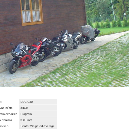
l
DSC-U30
vné místo
sRGB
ram expozice
Program
a ohniska
5,00 mm
měření
Center Weighted Average