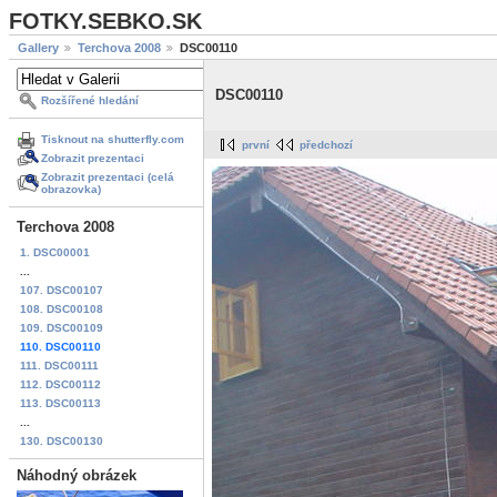
FOTKY.SEBKO.SK
Gallery
Terchova 2008
DSC00110
DSC00110
Rozšířené hledání
Tisknout na shutterfly.com
první
předchozí
Zobrazit prezentaci
Zobrazit prezentaci (celá
obrazovka)
Terchova 2008
1. DSC00001
...
107. DSC00107
108. DSC00108
109. DSC00109
110. DSC00110
111. DSC00111
112. DSC00112
113. DSC00113
...
130. DSC00130
Náhodný obrázek