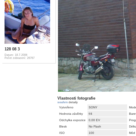
128 08 3
Datum: 18.7.2006
Počet zobrazení: 26767
Vlastnosti fotografie
souhrn
detaily
Vytvořeno
SONY
Mode
Hodnota závěrky
f/4
Bare
Odchylka expozice
0,00 EV
Prog
Blesk
No Flash
Délk
ISO
100
Mód 