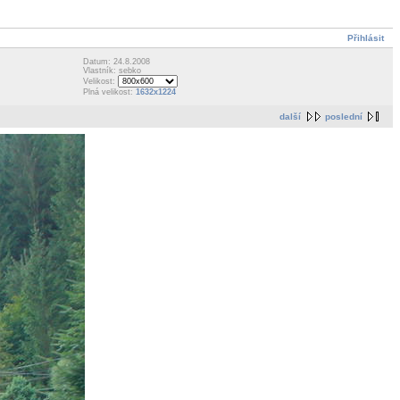
Přihlásit
Datum: 24.8.2008
Vlastník: sebko
Velikost:
Plná velikost:
1632x1224
další
poslední