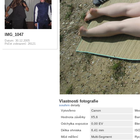
IMG_1047
Datum: 30.12.2005
Počet zobrazení: 26121
Vlastnosti fotografie
souhrn
detaily
Vytvořeno
Canon
Mod
Hodnota závěrky
f/5,6
Bar
Odchylka expozice
0,00 EV
Ble
Délka ohniska
6,41 mm
IS
Mód měření
Multi-Segment
Ryc