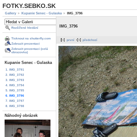
FOTKY.SEBKO.SK
Gallery
Kupanie Senec - Gulaska
IMG_3796
IMG_3796
Rozšířené hledání
Tisknout na shutterfly.com
první
předchozí
Zobrazit prezentaci
Zobrazit prezentaci (celá
obrazovka)
Kupanie Senec - Gulaska
1. IMG_3791
2. IMG_3792
3. IMG_3793
4. IMG_3794
5. IMG_3795
6. IMG_3796
7. IMG_3797
8. IMG_3798
Náhodný obrázek