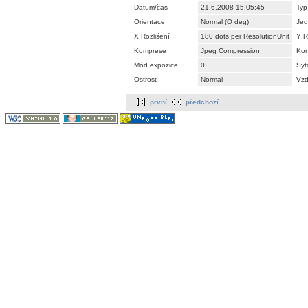
Datum/čas
21.6.2008 15:05:45
Typ
Orientace
Normal (O deg)
Jed
X Rozlišení
180 dots per ResolutionUnit
Y R
Komprese
Jpeg Compression
Kon
Mód expozice
0
Syt
Ostrost
Normal
Vzd
první
předchozí