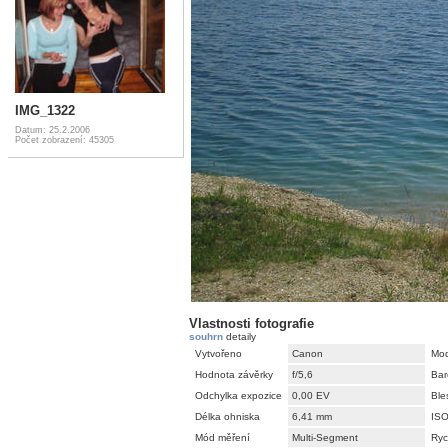
IMG_1322
Datum: 25.2.2006
Počet zobrazení: 45305
Vlastnosti fotografie
souhrn
detaily
Vytvořeno
Canon
Mod
Hodnota závěrky
f/5,6
Bar
Odchylka expozice
0,00 EV
Ble
Délka ohniska
6,41 mm
IS
Mód měření
Multi-Segment
Ryc