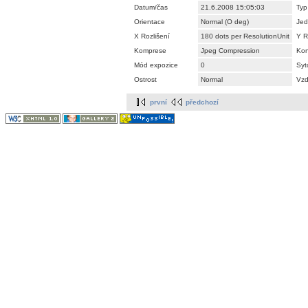
Datum/čas
21.6.2008 15:05:03
Typ
Orientace
Normal (O deg)
Jed
X Rozlišení
180 dots per ResolutionUnit
Y R
Komprese
Jpeg Compression
Kon
Mód expozice
0
Syt
Ostrost
Normal
Vzd
první
předchozí