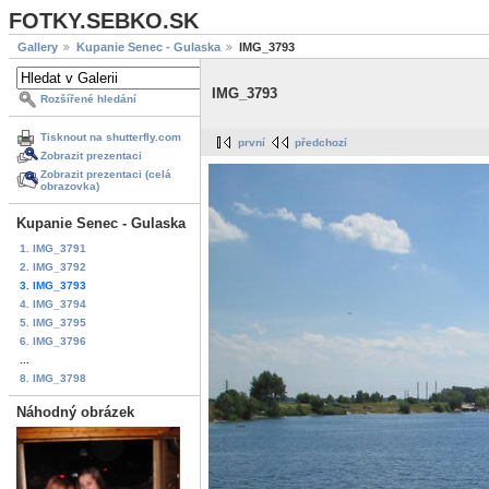
FOTKY.SEBKO.SK
Gallery
Kupanie Senec - Gulaska
IMG_3793
IMG_3793
Rozšířené hledání
Tisknout na shutterfly.com
první
předchozí
Zobrazit prezentaci
Zobrazit prezentaci (celá
obrazovka)
Kupanie Senec - Gulaska
1. IMG_3791
2. IMG_3792
3. IMG_3793
4. IMG_3794
5. IMG_3795
6. IMG_3796
...
8. IMG_3798
Náhodný obrázek