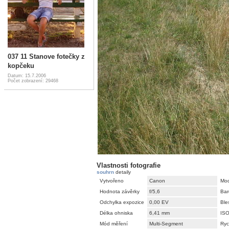
037 11 Stanove fotečky z
kopčeku
Datum: 15.7.2006
Počet zobrazení: 29468
Vlastnosti fotografie
souhrn
detaily
Vytvořeno
Canon
Mod
Hodnota závěrky
f/5,6
Bar
Odchylka expozice
0,00 EV
Ble
Délka ohniska
6,41 mm
IS
Mód měření
Multi-Segment
Ryc