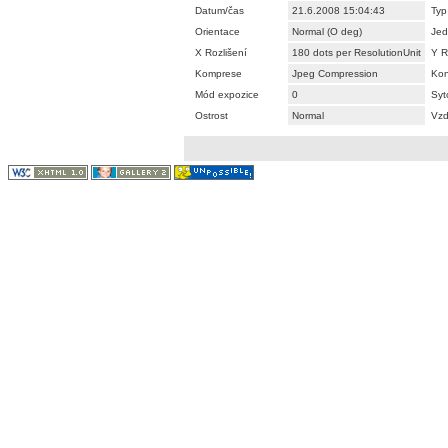
Datum/čas
21.6.2008 15:04:43
Typ
Orientace
Normal (O deg)
Jed
X Rozlišení
180 dots per ResolutionUnit
Y R
Komprese
Jpeg Compression
Kon
Mód expozice
0
Syt
Ostrost
Normal
Vzd