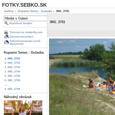
FOTKY.SEBKO.SK
Gallery
Kupanie Senec - Gulaska
IMG_3791
IMG_3791
Rozšířené hledání
Tisknout na shutterfly.com
Zobrazit prezentaci
Zobrazit prezentaci (celá
obrazovka)
Kupanie Senec - Gulaska
1. IMG_3791
2. IMG_3792
3. IMG_3793
4. IMG_3794
5. IMG_3795
6. IMG_3796
...
8. IMG_3798
Náhodný obrázek