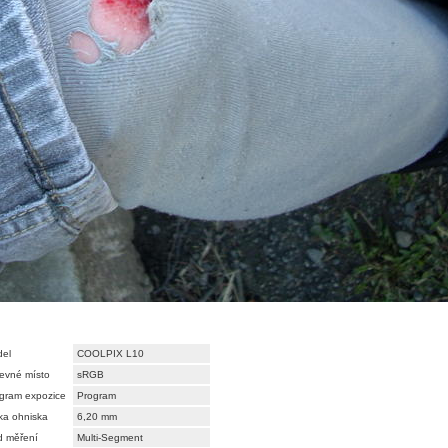
el
COOLPIX L10
evné místo
sRGB
gram expozice
Program
ka ohniska
6,20 mm
 měření
Multi-Segment