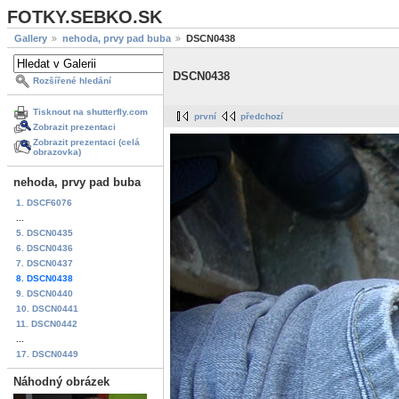
FOTKY.SEBKO.SK
Gallery
nehoda, prvy pad buba
DSCN0438
DSCN0438
Rozšířené hledání
Tisknout na shutterfly.com
první
předchozí
Zobrazit prezentaci
Zobrazit prezentaci (celá
obrazovka)
nehoda, prvy pad buba
1. DSCF6076
...
5. DSCN0435
6. DSCN0436
7. DSCN0437
8. DSCN0438
9. DSCN0440
10. DSCN0441
11. DSCN0442
...
17. DSCN0449
Náhodný obrázek