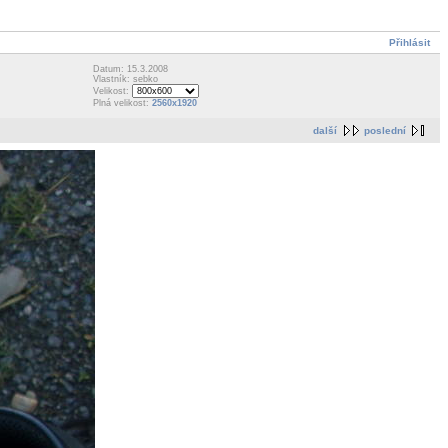
Přihlásit
Datum: 15.3.2008
Vlastník: sebko
Velikost:
Plná velikost:
2560x1920
další
poslední