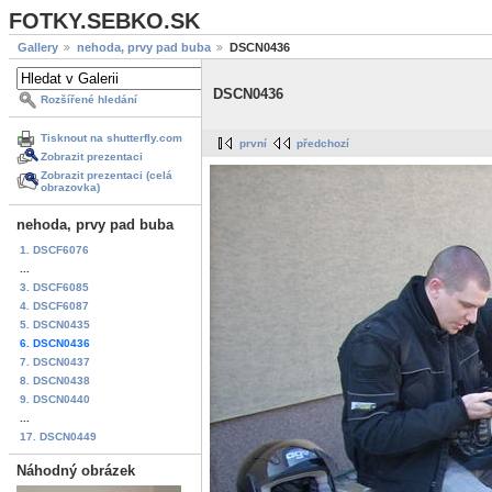
FOTKY.SEBKO.SK
Gallery
nehoda, prvy pad buba
DSCN0436
DSCN0436
Rozšířené hledání
Tisknout na shutterfly.com
první
předchozí
Zobrazit prezentaci
Zobrazit prezentaci (celá
obrazovka)
nehoda, prvy pad buba
1. DSCF6076
...
3. DSCF6085
4. DSCF6087
5. DSCN0435
6. DSCN0436
7. DSCN0437
8. DSCN0438
9. DSCN0440
...
17. DSCN0449
Náhodný obrázek