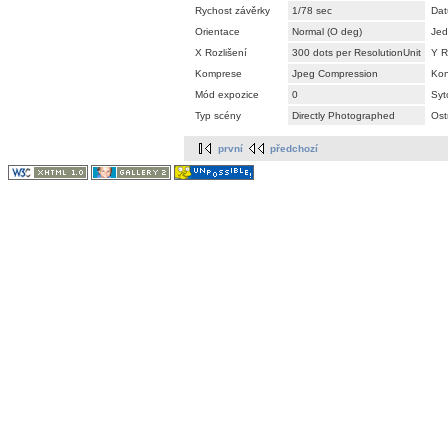
Rychost závěrky
1/78 sec
Dat
Orientace
Normal (O deg)
Jed
X Rozlišení
300 dots per ResolutionUnit
Y R
Komprese
Jpeg Compression
Kon
Mód expozice
0
Syt
Typ scény
Directly Photographed
Ost
první
předchozí