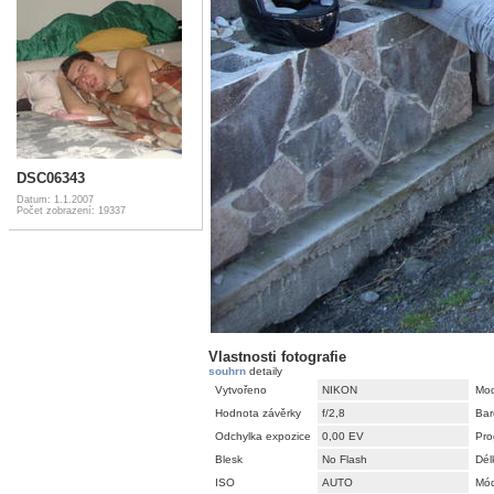
DSC06343
Datum: 1.1.2007
Počet zobrazení: 19337
Vlastnosti fotografie
souhrn
detaily
Vytvořeno
NIKON
Mod
Hodnota závěrky
f/2,8
Bar
Odchylka expozice
0,00 EV
Pro
Blesk
No Flash
Dél
ISO
AUTO
Mód