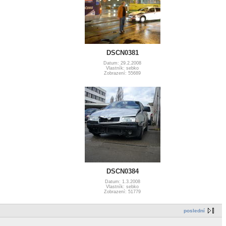
DSCN0381
Datum: 29.2.2008
Vlastník: sebko
Zobrazení: 55689
DSCN0384
Datum: 1.3.2008
Vlastník: sebko
Zobrazení: 51779
poslední