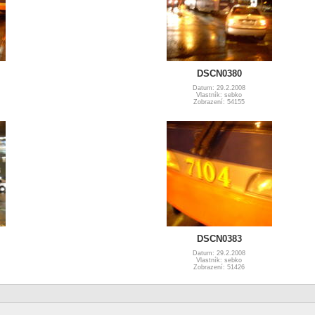
DSCN0380
Datum: 29.2.2008
Vlastník: sebko
Zobrazení: 54155
DSCN0383
Datum: 29.2.2008
Vlastník: sebko
Zobrazení: 51426