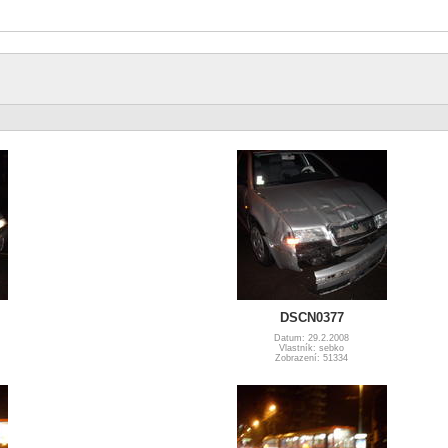
DSCN0377
Datum: 29.2.2008
Vlastník: sebko
Zobrazení: 51334