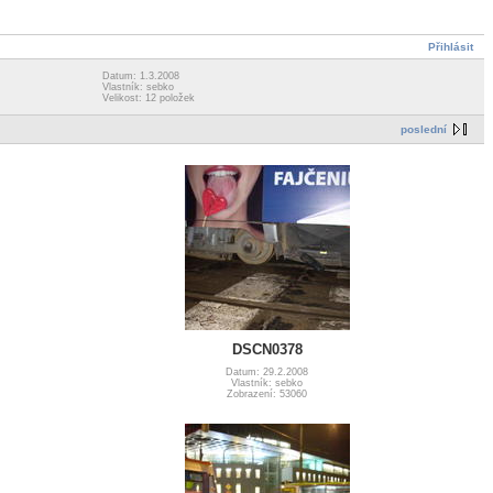
Přihlásit
Datum: 1.3.2008
Vlastník: sebko
Velikost: 12 položek
poslední
DSCN0378
Datum: 29.2.2008
Vlastník: sebko
Zobrazení: 53060