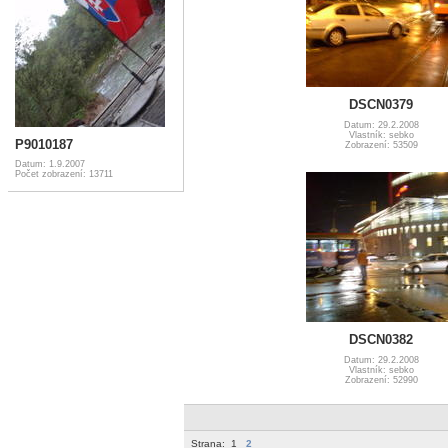
DSCN0379
Datum: 29.2.2008
Vlastník: sebko
P9010187
Zobrazení: 53509
Datum: 1.9.2007
Počet zobrazení: 13711
DSCN0382
Datum: 29.2.2008
Vlastník: sebko
Zobrazení: 52990
Strana:
1
2