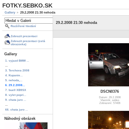
FOTKY.SEBKO.SK
Gallery
29.2.2008 21:30 nehoda
29.2.2008 21:30 nehoda
Rozšířené hledání
Zobrazit prezentaci
Zobrazit prezentaci (celá
obrazovka)
Gallery
1. vyjazd BMW ...
...
3. Terchova 2008
4. Kupanie...
5. nehoda,...
6. 29.2.2008...
7. buell XB9SX
DSCN0376
8. vylet popri...
Datum: 29.2.2008
9. chata juro ...
Vlastník: sebko
Zobrazení: 57406
...
66. chata juro ...
Náhodný obrázek