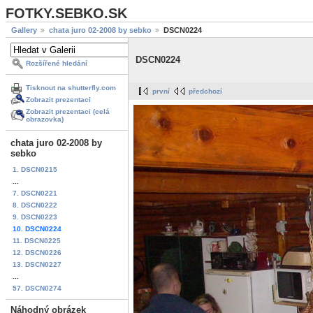
FOTKY.SEBKO.SK
Gallery
chata juro 02-2008 by sebko
DSCN0224
DSCN0224
Rozšířené hledání
Tisknout na shutterfly.com
první
předchozí
Zobrazit prezentaci
Zobrazit prezentaci (celá
obrazovka)
chata juro 02-2008 by
sebko
1. DSCN0215
...
7. DSCN0221
8. DSCN0222
9. DSCN0223
10. DSCN0224
11. DSCN0225
12. DSCN0226
13. DSCN0227
...
57. DSCN0274
Náhodný obrázek