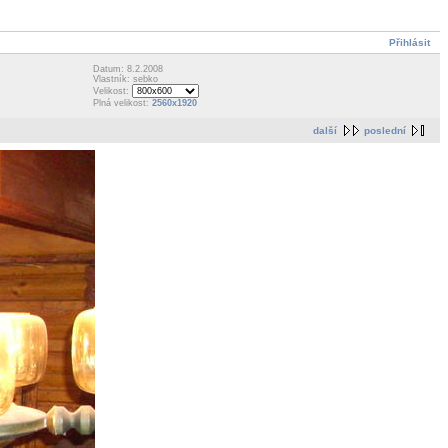
Přihlásit
Datum: 8.2.2008
Vlastník: sebko
Velikost:
Plná velikost:
2560x1920
další
poslední