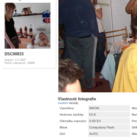
DSC00833
Datum: 3.5.2007
Počet zobrazení: 18880
Vlastnosti fotografie
souhrn
detaily
Vytvořeno
NIKON
Mod
Hodnota závěrky
f/2,8
Bar
Odchylka expozice
0,00 EV
Pro
Blesk
Compulsory Flash
Dél
ISO
AUTO
Mód