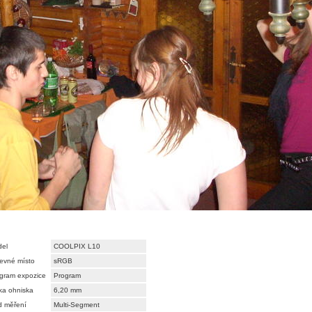
el
COOLPIX L10
evné místo
sRGB
gram expozice
Program
ka ohniska
6,20 mm
 měření
Multi-Segment