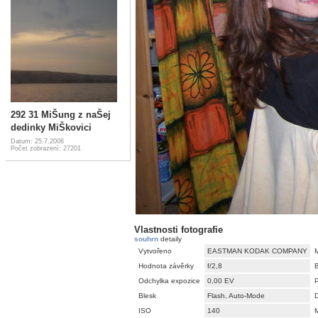
292 31 MiŠung z naŠej
dedinky MiŠkovici
Datum: 25.7.2006
Počet zobrazení: 27201
Vlastnosti fotografie
souhrn
detaily
Vytvořeno
EASTMAN KODAK COMPANY
Hodnota závěrky
f/2,8
Odchylka expozice
0,00 EV
Blesk
Flash, Auto-Mode
D
ISO
140