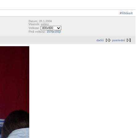
Přihlásit
Datum: 26.1.2004
Vlastník: sebko
Velikost:
Plná velikost:
2576x1932
další
poslední