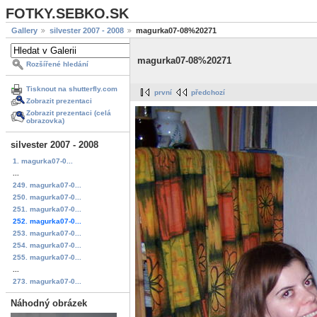
FOTKY.SEBKO.SK
Gallery
silvester 2007 - 2008
magurka07-08%20271
magurka07-08%20271
Rozšířené hledání
Tisknout na shutterfly.com
první
předchozí
Zobrazit prezentaci
Zobrazit prezentaci (celá
obrazovka)
silvester 2007 - 2008
1. magurka07-0...
...
249. magurka07-0...
250. magurka07-0...
251. magurka07-0...
252. magurka07-0...
253. magurka07-0...
254. magurka07-0...
255. magurka07-0...
...
273. magurka07-0...
Náhodný obrázek