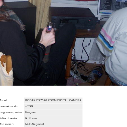
Model
KODAK DX7590 ZOOM DIGITAL CAMERA
Barevné místo
sRGB
Program expozice
Program
élka ohniska
6,30 mm
Mód měření
Multi-Segment